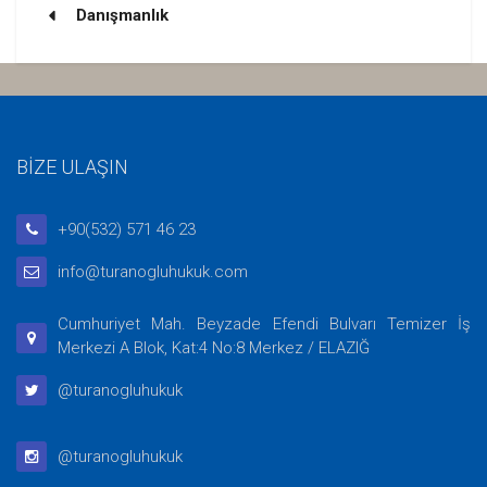
Danışmanlık
BİZE ULAŞIN
+90(532) 571 46 23
info@turanogluhukuk.com
Cumhuriyet Mah. Beyzade Efendi Bulvarı Temizer İş
Merkezi A Blok, Kat:4 No:8 Merkez / ELAZIĞ
@turanogluhukuk
@turanogluhukuk