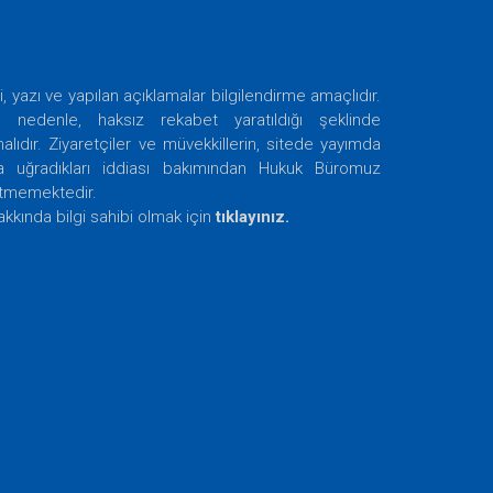
i, yazı ve yapılan açıklamalar bilgilendirme amaçlıdır.
nedenle, haksız rekabet yaratıldığı şeklinde
ıdır. Ziyaretçiler ve müvekkillerin, sitede yayımda
ra uğradıkları iddiası bakımından Hukuk Büromuz
etmemektedir.
akkında bilgi sahibi olmak için
tıklayınız.