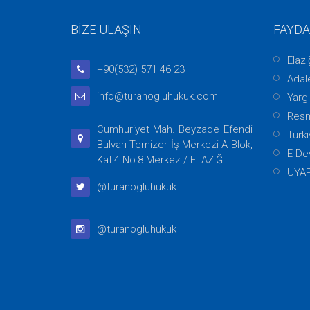
BİZE ULAŞIN
FAYDA
Elaz
+90(532) 571 46 23
Adale
info@turanogluhukuk.com
Yargı
Resm
Cumhuriyet Mah. Beyzade Efendi
Türki
Bulvarı Temizer İş Merkezi A Blok,
E-De
Kat:4 No:8 Merkez / ELAZIĞ
UYA
@turanogluhukuk
@turanogluhukuk