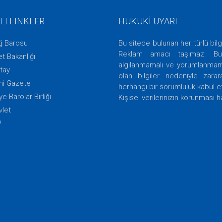
LI LINKLER
HUKUKİ UYARI
ığ Barosu
Bu sitede bulunan her türlü bilg
Reklam amacı taşımaz. Bu 
t Bakanlığı
algılanmamalı ve yorumlanmamal
tay
olan bilgiler nedeniyle zara
i Gazete
herhangi bir sorumluluk kabul 
ye Barolar Birliği
Kişisel verilerinizin korunması h
vlet
P