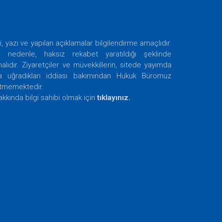
i, yazı ve yapılan açıklamalar bilgilendirme amaçlıdır.
nedenle, haksız rekabet yaratıldığı şeklinde
ıdır. Ziyaretçiler ve müvekkillerin, sitede yayımda
ra uğradıkları iddiası bakımından Hukuk Büromuz
etmemektedir.
akkında bilgi sahibi olmak için
tıklayınız.