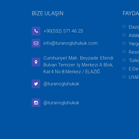
BİZE ULAŞIN
FAYDA
Elaz
+90(532) 571 46 23
Adale
info@turanogluhukuk.com
Yargı
Resm
Cumhuriyet Mah. Beyzade Efendi
Türki
Bulvarı Temizer İş Merkezi A Blok,
E-De
Kat:4 No:8 Merkez / ELAZIĞ
UYA
@turanogluhukuk
@turanogluhukuk