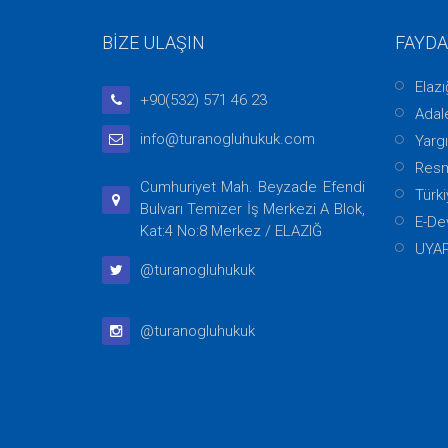
BİZE ULAŞIN
FAYDA
Elaz
+90(532) 571 46 23
Adale
info@turanogluhukuk.com
Yargı
Resm
Cumhuriyet Mah. Beyzade Efendi
Türki
Bulvarı Temizer İş Merkezi A Blok,
E-De
Kat:4 No:8 Merkez / ELAZIĞ
UYA
@turanogluhukuk
@turanogluhukuk