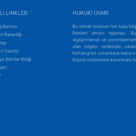
LI LINKLER
HUKUKİ UYARI
ığ Barosu
Bu sitede bulunan her türlü bilg
Reklam amacı taşımaz. Bu 
t Bakanlığı
algılanmamalı ve yorumlanmamal
tay
olan bilgiler nedeniyle zara
i Gazete
herhangi bir sorumluluk kabul 
ye Barolar Birliği
Kişisel verilerinizin korunması h
vlet
P