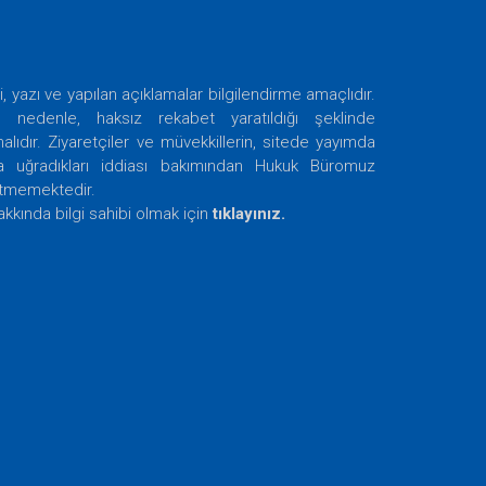
i, yazı ve yapılan açıklamalar bilgilendirme amaçlıdır.
nedenle, haksız rekabet yaratıldığı şeklinde
ıdır. Ziyaretçiler ve müvekkillerin, sitede yayımda
ra uğradıkları iddiası bakımından Hukuk Büromuz
etmemektedir.
akkında bilgi sahibi olmak için
tıklayınız.