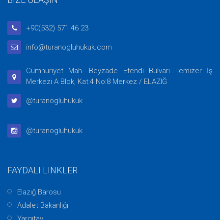
+90(532) 571 46 23
info@turanogluhukuk.com
Cumhuriyet Mah. Beyzade Efendi Bulvarı Temizer İş
Merkezi A Blok, Kat:4 No:8 Merkez / ELAZIĞ
@turanogluhukuk
@turanogluhukuk
FAYDALI LINKLER
Elazığ Barosu
Adalet Bakanlığı
Yargıtay