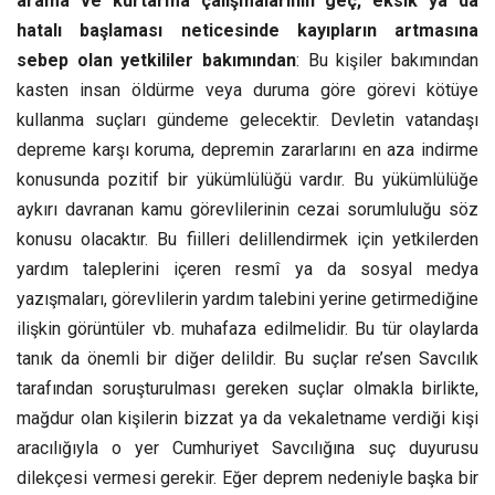
arama ve kurtarma çalışmalarının geç, eksik ya da
hatalı başlaması neticesinde kayıpların artmasına
sebep olan yetkililer bakımından
: Bu kişiler bakımından
kasten insan öldürme veya duruma göre görevi kötüye
kullanma suçları gündeme gelecektir. Devletin vatandaşı
depreme karşı koruma, depremin zararlarını en aza indirme
konusunda pozitif bir yükümlülüğü vardır. Bu yükümlülüğe
aykırı davranan kamu görevlilerinin cezai sorumluluğu söz
konusu olacaktır. Bu fiilleri delillendirmek için yetkilerden
yardım taleplerini içeren resmî ya da sosyal medya
yazışmaları, görevlilerin yardım talebini yerine getirmediğine
ilişkin görüntüler vb. muhafaza edilmelidir. Bu tür olaylarda
tanık da önemli bir diğer delildir. Bu suçlar re’sen Savcılık
tarafından soruşturulması gereken suçlar olmakla birlikte,
mağdur olan kişilerin bizzat ya da vekaletname verdiği kişi
aracılığıyla o yer Cumhuriyet Savcılığına suç duyurusu
dilekçesi vermesi gerekir. Eğer deprem nedeniyle başka bir