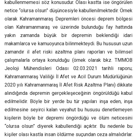
kabullenmemesi söz konusudur. Olası kastta ise öngörülen
netice “olursa olsun” düşüncesiyle kabullenilmektedir. Örnek
olarak Kahramanmaraş Depremleri öncesi deprem bölgesi
olan Kahramanmaraş ve üzerinde bulunduğu fay hattında
yakın zamanda büyük bir depremin beklendiği idari
makamlarca ve kamuoyunca bilinmekteydi. Bu hususun uzun
zamandır il afet riski azaltma planı raporları ve bilimsel
çalışmalarla ortaya konulduğu (örnek olarak bkz. TMMOB
Jeoloji Mühendisleri Odası 02.03.2021 tarihli raporu;
Kahramanmaraş Valiliği İl Afet ve Acil Durum Müdürlüğünün
2020 yılı Kahramanmaraş İl Afet Risk Azaltma Planı) dikkate
alındığında depremin gerçekleşeceğinin öngörüldüğü kabul
edilmelidir. Böyle bir yerde bu tür yapıları inşa eden, inşa
edilmesine seyirci kalan veyahut bu hususu denetlemeyen
kişilerin böyle bir depremi öngördüğü ve ölüm neticesini
“olursa olsun” diyerek kabullendiği açıktır. Bu nedenle bu
kişiler olası kastla insan öldürme suçundan ceza almalıdırlar.