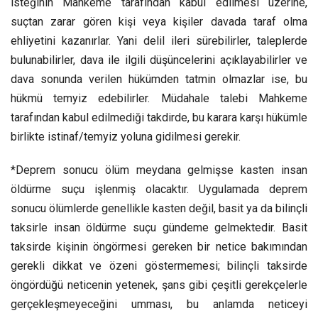
isteğinin Mahkeme tarafından kabul edilmesi üzerine,
suçtan zarar gören kişi veya kişiler davada taraf olma
ehliyetini kazanırlar. Yani delil ileri sürebilirler, taleplerde
bulunabilirler, dava ile ilgili düşüncelerini açıklayabilirler ve
dava sonunda verilen hükümden tatmin olmazlar ise, bu
hükmü temyiz edebilirler. Müdahale talebi Mahkeme
tarafından kabul edilmediği takdirde, bu karara karşı hükümle
birlikte istinaf/temyiz yoluna gidilmesi gerekir.
*Deprem sonucu ölüm meydana gelmişse kasten insan
öldürme suçu işlenmiş olacaktır. Uygulamada deprem
sonucu ölümlerde genellikle kasten değil, basit ya da bilinçli
taksirle insan öldürme suçu gündeme gelmektedir. Basit
taksirde kişinin öngörmesi gereken bir netice bakımından
gerekli dikkat ve özeni göstermemesi; bilinçli taksirde
öngördüğü neticenin yetenek, şans gibi çeşitli gerekçelerle
gerçekleşmeyeceğini umması, bu anlamda neticeyi