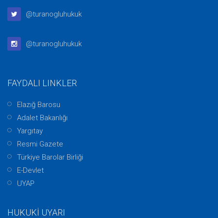
@turanogluhukuk
@turanogluhukuk
FAYDALI LINKLER
Elazığ Barosu
Adalet Bakanlığı
Yargıtay
Resmi Gazete
Türkiye Barolar Birliği
E-Devlet
UYAP
HUKUKİ UYARI