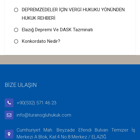
DEPREMZEDELER İÇİN VERGİ HUKUKU YÖNÜNDEN
HUKUK REHBERİ
Elazığ Depremi Ve DASK Tazminatı
Konkordato Nedir?
BİZE ULAŞIN
+90(532) 571 46 23
info@turanogluhukuk.com
Cumhuriyet Mah. Beyzade Efendi Bulvarı Temizer İş
Merkezi A Blok, Kat:4 No:8 Merkez / ELAZIĞ