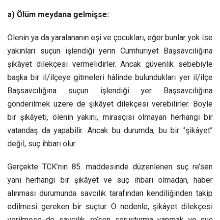
a) Ölüm meydana gelmişse:
Ölenin ya da yaralananın eşi ve çocukları, eğer bunlar yok ise
yakınları suçun işlendiği yerin Cumhuriyet Başsavcılığına
şikâyet dilekçesi vermelidirler. Ancak güvenlik sebebiyle
başka bir il/ilçeye gitmeleri hâlinde bulundukları yer il/ilçe
Başsavcılığına suçun işlendiği yer Başsavcılığına
gönderilmek üzere de şikâyet dilekçesi verebilirler. Böyle
bir şikâyeti, ölenin yakını, mirasçısı olmayan herhangi bir
vatandaş da yapabilir. Ancak bu durumda, bu bir ‘’şikâyet’’
değil, suç ihbarı olur.
Gerçekte TCK’nın 85. maddesinde düzenlenen suç re’sen
yani herhangi bir şikâyet ve suç ihbarı olmadan, haber
alınması durumunda savcılık tarafından kendiliğinden takip
edilmesi gereken bir suçtur. O nedenle, şikâyet dilekçesi
verilmese de savcılık, re’sen soruşturma yapmak ve suç