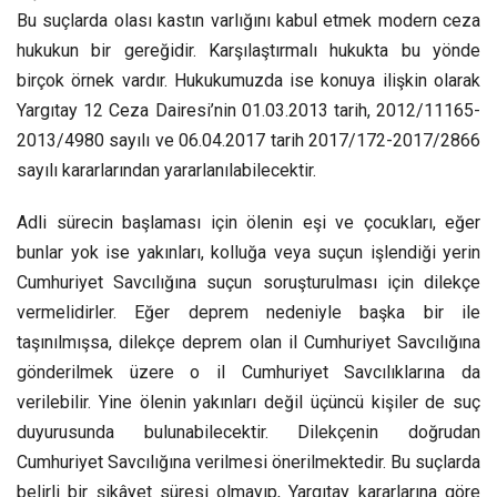
Bu suçlarda olası kastın varlığını kabul etmek modern ceza
hukukun bir gereğidir. Karşılaştırmalı hukukta bu yönde
birçok örnek vardır. Hukukumuzda ise konuya ilişkin olarak
Yargıtay 12 Ceza Dairesi’nin 01.03.2013 tarih, 2012/11165-
2013/4980 sayılı ve 06.04.2017 tarih 2017/172-2017/2866
sayılı kararlarından yararlanılabilecektir.
Adli sürecin başlaması için ölenin eşi ve çocukları, eğer
bunlar yok ise yakınları, kolluğa veya suçun işlendiği yerin
Cumhuriyet Savcılığına suçun soruşturulması için dilekçe
vermelidirler. Eğer deprem nedeniyle başka bir ile
taşınılmışsa, dilekçe deprem olan il Cumhuriyet Savcılığına
gönderilmek üzere o il Cumhuriyet Savcılıklarına da
verilebilir. Yine ölenin yakınları değil üçüncü kişiler de suç
duyurusunda bulunabilecektir. Dilekçenin doğrudan
Cumhuriyet Savcılığına verilmesi önerilmektedir. Bu suçlarda
belirli bir şikâyet süresi olmayıp, Yargıtay kararlarına göre