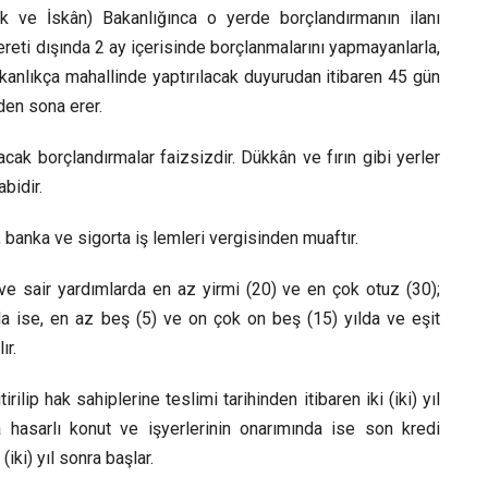
rlık ve İskân) Bakanlığınca o yerde borçlandırmanın ilanı
ereti dışında 2 ay içerisinde borçlanmalarını yapmayanlarla,
anlıkça mahallinde yaptırılacak duyurudan itibaren 45 gün
den sona erer.
acak borçlandırmalar faizsizdir. Dükkân ve fırın gibi yerler
abidir.
, banka ve sigorta iş lemleri vergisinden muaftır.
 ve sair yardımlarda en az yirmi (20) ve en çok otuz (30);
rda ise, en az beş (5) ve on çok on beş (15) yılda ve eşit
ır.
tirilip hak sahiplerine teslimi tarihinden itibaren iki (iki) yıl
hasarlı konut ve işyerlerinin onarımında ise son kredi
(iki) yıl sonra başlar.