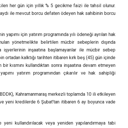
en her gün için yıllık % 5 gecikme faizi ile tahsil olunur.
kaydı ile mevcut borcu defaten ödeyen hak sahibinin borcu
in yapımı için yatırım programında yılı ödeneği ayrılan hak
ulan yönetmelikte belirtilen mücbir sebeplerin dışında
 işyerlerinin inşaatına başlamayanlar ile mücbir sebep
ortadan kalktığı tarihten itibaren kırk beş (45) gün içinde
in bir kısmını kullandıktan sonra inşaatına devam etmeyen
n yapımı yatırım programından çıkarılır ve hak sahipliği
DDK), Kahramanmaraş merkezli toplamda 10 ili etkileyen
ve yeni kredilerde 6 Şubat’tan itibaren 6 ay boyunca vade
e yeni kullandırılacak veya yeniden yapılandırmaya tabi