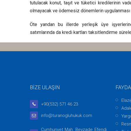
tutulacak konut, taşıt ve tüketici kredilerinin v
olmayacak ve ödemesiz dönemlerin uygulanması da
Öte yandan bu illerde yerleşik üye işyerlerin
satımlarında da kredi kartları taksitlendirme süreleri
BİZE ULAŞIN
FAYDA
Elaz
+90(532) 571 46 23
Adale
info@turanogluhukuk.com
Yargı
Resm
Cumhuriyet Mah. Beyzade Efendi