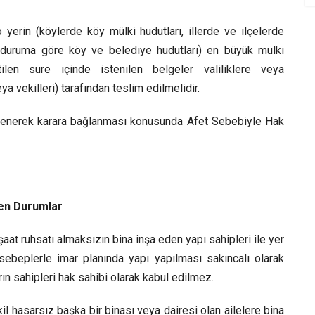
 yerin (köylerde köy mülki hudutları, illerde ve ilçelerde
i duruma göre köy ve belediye hudutları) en büyük mülki
tilen süre içinde istenilen belgeler valiliklere veya
 vekilleri) tarafından teslim edilmelidir.
elenerek karara bağlanması konusunda Afet Sebebiyle Hak
yen Durumlar
aat ruhsatı almaksızın bina inşa eden yapı sahipleri ile yer
ebeplerle imar planında yapı yapılması sakıncalı olarak
rın sahipleri hak sahibi olarak kabul edilmez.
l hasarsız başka bir binası veya dairesi olan ailelere bina