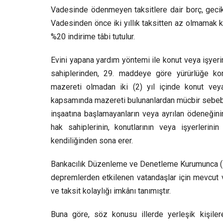
Vadesinde ödenmeyen taksitlere dair borç, gecikil
Vadesinden önce iki yıllık taksitten az olmamak 
%20 indirime tâbi tutulur.
Evini yapana yardım yöntemi ile konut veya işyerin
sahiplerinden, 29. maddeye göre yürürlüğe kon
mazereti olmadan iki (2) yıl içinde konut veya
kapsamında mazereti bulunanlardan mücbir sebebin 
inşaatına başlamayanların veya ayrılan ödeneğin
hak sahiplerinin, konutlarının veya işyerlerini
kendiliğinden sona erer.
Bankacılık Düzenleme ve Denetleme Kurumunca (B
depremlerden etkilenen vatandaşlar için mevcut 
ve taksit kolaylığı imkânı tanımıştır.
Buna göre, söz konusu illerde yerleşik kişiler