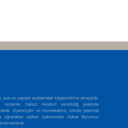
i, yazı ve yapılan açıklamalar bilgilendirme amaçlıdır.
nedenle, haksız rekabet yaratıldığı şeklinde
ıdır. Ziyaretçiler ve müvekkillerin, sitede yayımda
ra uğradıkları iddiası bakımından Hukuk Büromuz
etmemektedir.