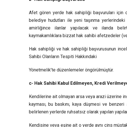
Afet gören yerde hak sahipliği başvuruları için o
belediye hudutları ile yeni taşınma yerlerindek
amirliğince ilanlar yapılacak ve ilanda belir
kaymakamlıklara bizzat hak sahibi afetzedeler (veya
Hak sahipliği ve hak sahipliği başvurusunun inc
Sahibi Olanların Tespiti Hakkındaki
Yönetmelik’te düzenlemeler öngörülmüştür.
c- Hak Sahibi Kabul Edilmeyen, Kredi Verilme
Kendilerine ait olmayan arsa veya arazi üzerine inş
kayması, bu baskını, kaya düşmesi ve benzeri s
belirlenen yerlerde ruhsatsız olarak yapılan yapıla
Kendisine veya eşine ait o yerde aynı cins müstaki