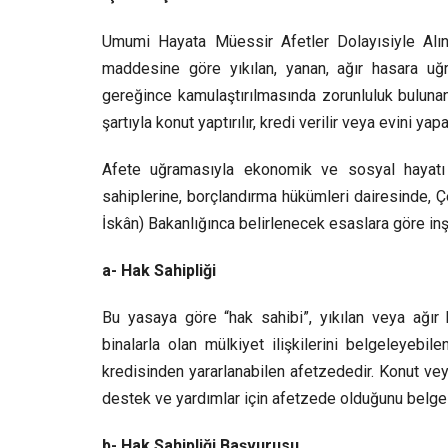
Umumi Hayata Müessir Afetler Dolayısiyle Alına
maddesine göre yıkılan, yanan, ağır hasara uğ
gereğince kamulaştırılmasında zorunluluk bulunan 
şartıyla konut yaptırılır, kredi verilir veya evini yap
Afete uğramasıyla ekonomik ve sosyal hayatı k
sahiplerine, borçlandırma hükümleri dairesinde, Çe
İskân) Bakanlığınca belirlenecek esaslara göre inşaa
a- Hak Sahipliği
Bu yasaya göre “hak sahibi”, yıkılan veya ağır
binalarla olan mülkiyet ilişkilerini belgeleyebi
kredisinden yararlanabilen afetzededir. Konut vey
destek ve yardımlar için afetzede olduğunu belge
b- Hak Sahipliği Başvurusu