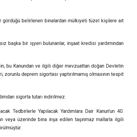
 gördüğü belirlenen binalardan mülkiyeti tüzel kişilere ait
ız başka bir işyeri bulunanlar, inşaat kredisi yardımından
in, bu Kanundan ve ilgili diğer mevzuattan doğan Devletin
i, zorunlu deprem sigortası yaptırılmamış olmasının tespit
dımdan sigorta tutarı indirilmez.
cak Tedbirlerle Yapılacak Yardımlara Dair Kanun’un 40.
 veya üzerinde bina inşa edilen taşınmaz mallarla ilgili
rülmüştür.