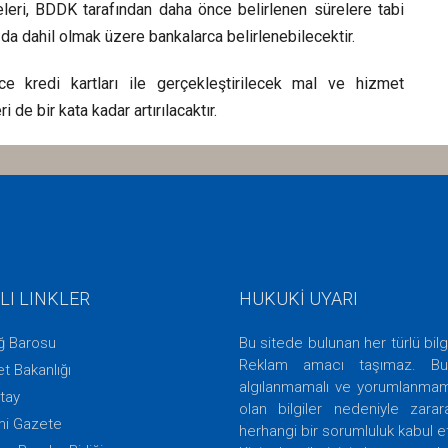
adeleri, BDDK tarafından daha önce belirlenen sürelere tabi
 dahil olmak üzere bankalarca belirlenebilecektir.
ce kredi kartları ile gerçekleştirilecek mal ve hizmet
 de bir kata kadar artırılacaktır.
LI LINKLER
HUKUKİ UYARI
ığ Barosu
Bu sitede bulunan her türlü bilg
Reklam amacı taşımaz. Bu 
t Bakanlığı
algılanmamalı ve yorumlanmamal
tay
olan bilgiler nedeniyle zara
i Gazete
herhangi bir sorumluluk kabul 