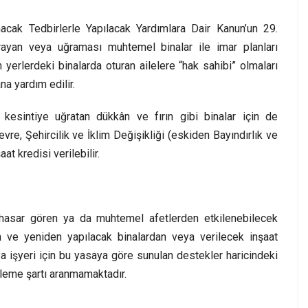
cak Tedbirlerle Yapılacak Yardımlara Dair Kanun’un 29.
rayan veya uğraması muhtemel binalar ile imar planları
yerlerdeki binalarda oturan ailelere “hak sahibi” olmaları
ana yardım edilir.
esintiye uğratan dükkân ve fırın gibi binalar için de
vre, Şehircilik ve İklim Değişikliği (eskiden Bayındırlık ve
t kredisi verilebilir.
 hasar gören ya da muhtemel afetlerden etkilenebilecek
len ve yeniden yapılacak binalardan veya verilecek inşaat
a işyeri için bu yasaya göre sunulan destekler haricindeki
leme şartı aranmamaktadır.